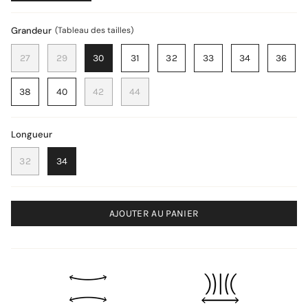
Grandeur
Tableau des tailles
27
29
30
31
32
33
34
36
38
40
42
44
Longueur
32
34
AJOUTER AU PANIER