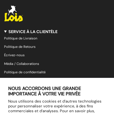
SERVICE À LA CLIENTÈLE
Politique de Livraison
Politique de Retours
Écrivez-nous
Média / Collaborations
Politique de confidentialité
Conditions d'Utilisation
NOUS ACCORDONS UNE GRANDE
SUIVEZ-NOUS SUR LES RÉSEAUX
IMPORTANCE À VOTRE VIE PRIVÉE
I
F
Nous utilisons des cookies et d’autres technologies
n
a
pour personnaliser votre expérience, à des fins
s
c
commerciales et d’analyses. Pour en savoir plus,
t
e