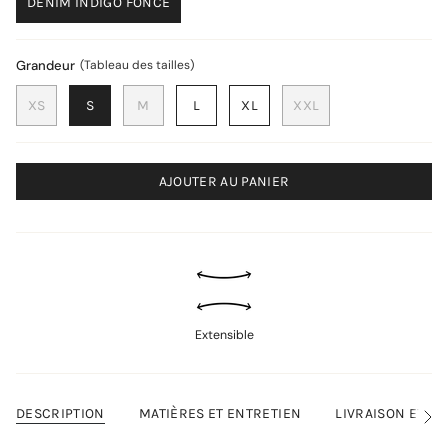
DENIM INDIGO FONCÉ
Grandeur
Tableau des tailles
XS
S
M
L
XL
XXL
AJOUTER AU PANIER
Extensible
DESCRIPTION
MATIÈRES ET ENTRETIEN
LIVRAISON ET R
Voir
tout