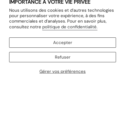
IMPORTANCE À VOTRE VIE PRIVÉE
I
F
Nous utilisons des cookies et d’autres technologies
n
a
pour personnaliser votre expérience, à des fins
s
c
commerciales et d’analyses. Pour en savoir plus,
t
e
OBTENEZ 15 $ DE RABAIS
consultez notre
politique de confidentialité.
a
b
Inscrivez-vous à notre infolettre pour recevoir 15 $ de
g
o
rabais sur votre première commande.
r
o
Accepter
a
k
m
Refuser
Gérer vos préférences
S'INSCRIRE
LANGUE
français
© LOIS JEANS 2026
Commerce électronique propulsé par Shopify